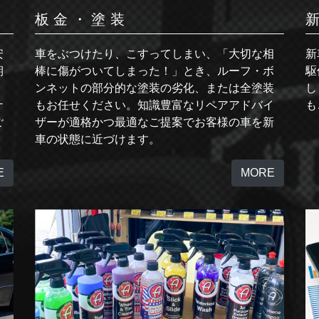
板金・塗装
安
車をぶつけたり、こすってしまい、「大切な相
新
期
棒に傷がついてしまった！」とき、ルーフ・ボ
駆
。
ンネットの部分的な塗装の劣化、または全塗装
し
ナ
もお任せください。知識豊富なリペアアドバイ
も
ご
ザーが適格かつ最適なご提案でお客様の車を新
。
車の状態に近づけます。
E
MORE