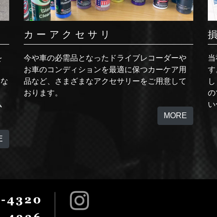
カーアクセサリ
を
今や車の必需品となったドライブレコーダーや
当
」
お車のコンディションを最適に保つカーケア用
す
々な
品など、さまざまなアクセサリーをご用意して
し
おります。
の
ム
い
MORE
E